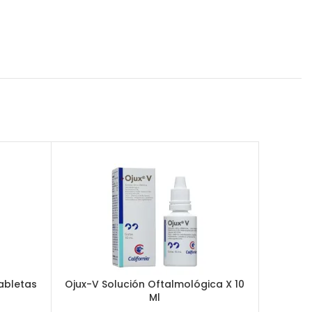
abletas
Ojux-V Solución Oftalmológica X 10
Quer
Ml