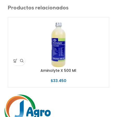
Productos relacionados
AG
A
Aminolyte X 500 Ml
$
33.450