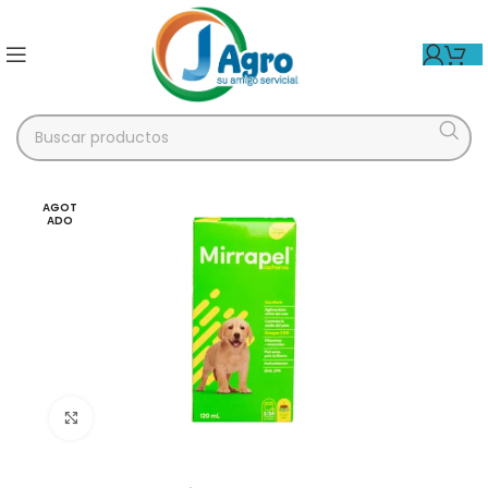
AGOT
ADO
Click para agrandar