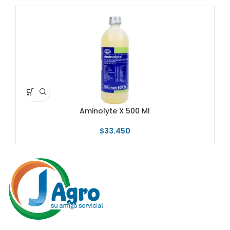
AG
A
Aminolyte X 500 Ml
$
33.450