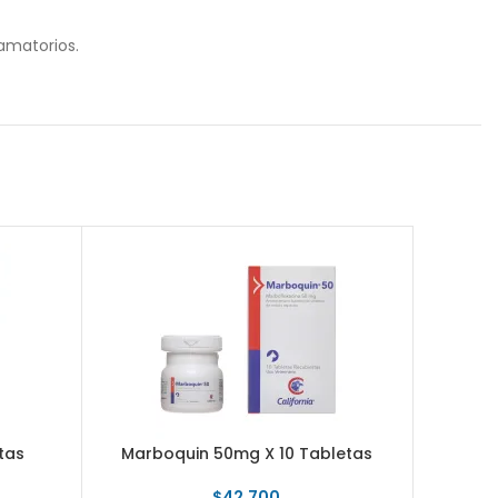
amatorios.
tas
Marboquin 50mg X 10 Tabletas
Marbo
$
42.700