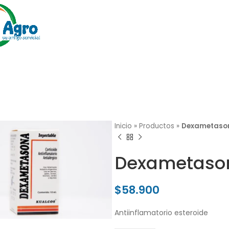
Inicio
»
Productos
»
Dexametason
Dexametason
$
58.900
lick para agrandar
Antiinflamatorio esteroide