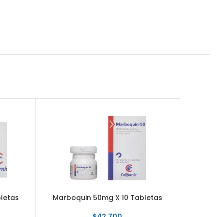
letas
Marboquin 50mg X 10 Tabletas
Quercet
$
42.700