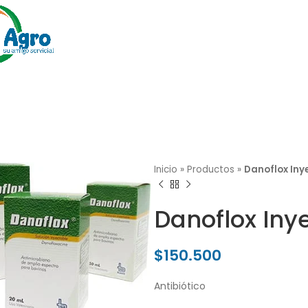
Inicio
»
Productos
»
Danoflox Inye
Danoflox Iny
$
150.500
Antibiótico
lick para agrandar