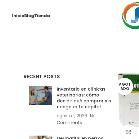
Inicio
Blog
Tienda
RECENT POSTS
AGOT
ADO
Inventario en clínicas
veterinarias: cómo
decidir qué comprar sin
congelar tu capital
agosto 1, 2026
No
Comments
C
Dermatitis en perros: