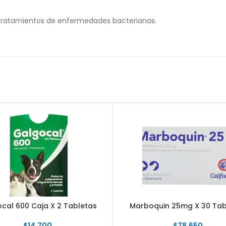
n tratamientos de enfermedades bacterianas.
cal 600 Caja X 2 Tabletas
Marboquin 25mg X 30 Tab
$
14.700
$
78.650