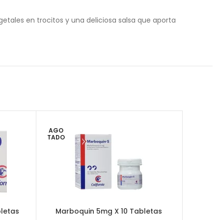
tales en trocitos y una deliciosa salsa que aporta
AGO
TADO
letas
Marboquin 5mg X 10 Tabletas
Quercet