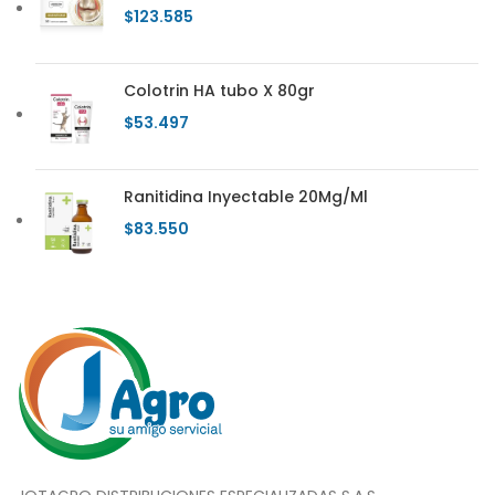
$
123.585
Colotrin HA tubo X 80gr
$
53.497
Ranitidina Inyectable 20Mg/Ml
$
83.550