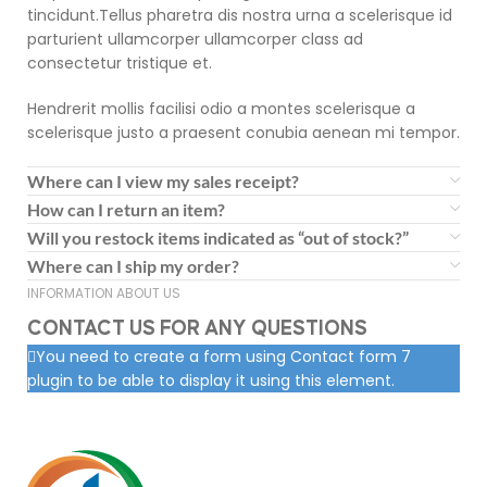
tincidunt.Tellus pharetra dis nostra urna a scelerisque id
parturient ullamcorper ullamcorper class ad
consectetur tristique et.
Hendrerit mollis facilisi odio a montes scelerisque a
scelerisque justo a praesent conubia aenean mi tempor.
Where can I view my sales receipt?
How can I return an item?
Will you restock items indicated as “out of stock?”
Where can I ship my order?
INFORMATION ABOUT US
CONTACT US FOR ANY QUESTIONS
You need to create a form using Contact form 7
plugin to be able to display it using this element.