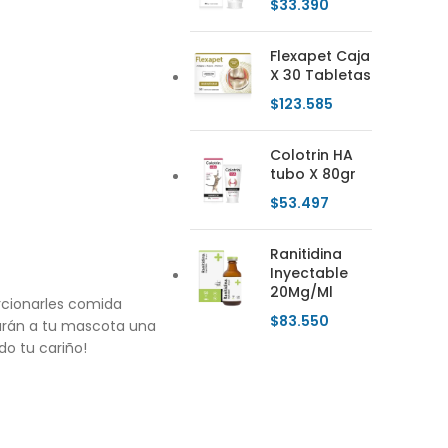
$
33.390
Flexapet Caja
X 30 Tabletas
$
123.585
Colotrin HA
tubo X 80gr
$
53.497
Ranitidina
Inyectable
20Mg/Ml
rcionarles comida
$
83.550
ndarán a tu mascota una
do tu cariño!