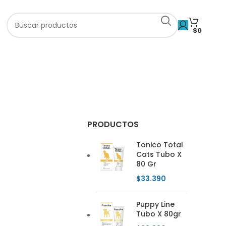
$
0
PRODUCTOS
Tonico Total
Cats Tubo X
80 Gr
$
33.390
Puppy Line
Tubo X 80gr